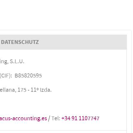
 DATENSCHUTZ
ng, S.L.U.
CIF): B85820595
llana, 175 - 11º Izda.
acus-accounting.es
/ Tel:
+34 91 1107747